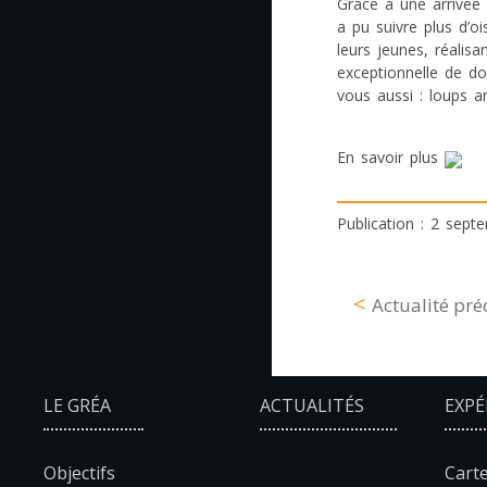
Grâce à une arrivée 
a pu suivre plus d’o
leurs jeunes, réalis
exceptionnelle de do
vous aussi : loups ar
En savoir plus
Publication : 2 sep
Actualité pr
LE GRÉA
ACTUALITÉS
EXPÉ
Objectifs
Carte