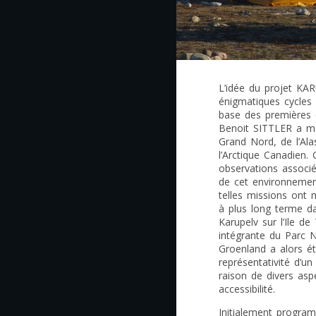
L’idée du projet KAR
énigmatiques cycles
base des premières 
Benoit SITTLER a me
Grand Nord, de l’Al
l’Arctique Canadien.
observations associ
de cet environnement
telles missions ont 
à plus long terme da
Karupelv sur l’Ile de T
intégrante du Parc 
Groenland a alors é
représentativité d’u
raison de divers aspe
accessibilité.
Initialement progra