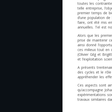
toutes les contraint
telle entreprise, l’ob
premier temps de b
d’une population de 
faire, ont été mis e
annuelles. Tel est 
Alors que les premie
prise de maintenir c
ainsi donné l’opport
ces milieux tout en 
(Olivier Gilg et Bri
et l’exploitation sci
A présents trentenai
des cycles et le rôl
appréhender les eff
Ces aspects sont ai
qu’accompagne Johan
expérimentations son
travaux similaires dan