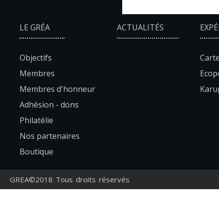
LE GRÉA
ACTUALITÉS
EXPÉ
Objectifs
Carte
Membres
Ecopo
Membres d'honneur
Karup
Adhésion - dons
Philatélie
Nos partenaires
Boutique
GREA©2018 Tous droits réservés