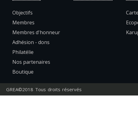
Objectifs
Carte
Membres
Ecopo
Membres d'honneur
Karup
Adhésion - dons
Philatélie
Nos partenaires
Boutique
GREA©2018 Tous droits réservés