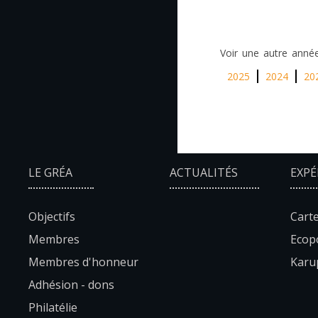
Voir une autre année
2025
2024
20
LE GRÉA
ACTUALITÉS
EXPÉ
Objectifs
Carte
Membres
Ecopo
Membres d'honneur
Karup
Adhésion - dons
Philatélie