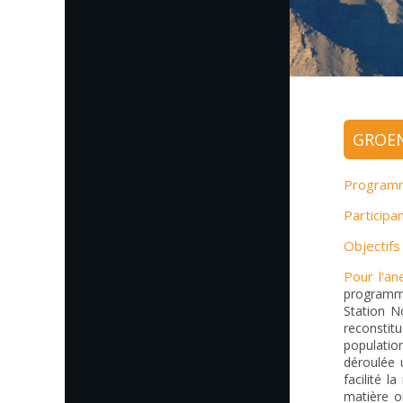
GROEN
Program
Participan
Objectifs 
Pour l'an
programme
Station No
reconstit
populatio
déroulée 
facilité l
matière o