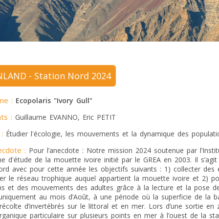
LAND - Station Nord 2024
me :
Ecopolaris "Ivory Gull"
ts :
Guillaume EVANNO, Eric PETIT
:
Étudier l'écologie, les mouvements et la dynamique des populati
ecdote :
Pour l’anecdote : Notre mission 2024 soutenue par l’Instit
 d'étude de la mouette ivoire initié par le GREA en 2003. Il s’agit 
rd avec pour cette année les objectifs suivants : 1) collecter des é
uer le réseau trophique auquel appartient la mouette ivoire et 2) p
ns et des mouvements des adultes grâce à la lecture et la pose de 
uniquement au mois d’Août, à une période où la superficie de la b
a récolte d’invertébrés sur le littoral et en mer. Lors d’une sortie 
rganique particulaire sur plusieurs points en mer à l’ouest de la s