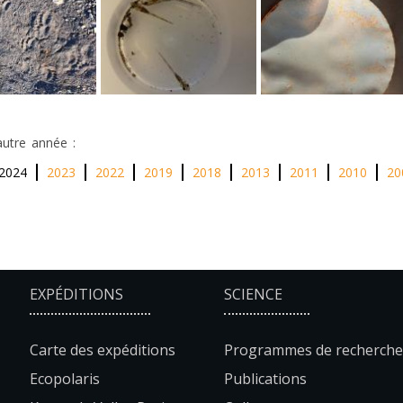
autre année :
2024
2023
2022
2019
2018
2013
2011
2010
20
EXPÉDITIONS
SCIENCE
Carte des expéditions
Programmes de recherche
Ecopolaris
Publications