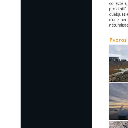
collecté u
proximité
quelques-
d’une her
naturalis
Photos d