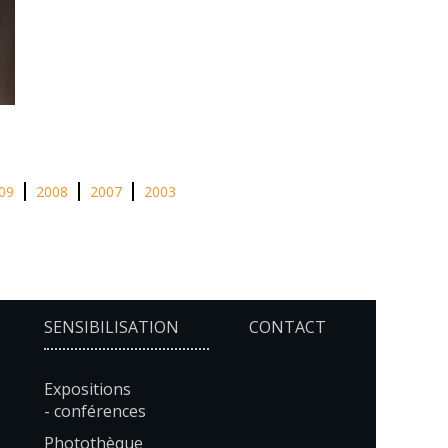
09
2008
2007
2003
SENSIBILISATION
CONTACT
Expositions
- conférences
Photothèque